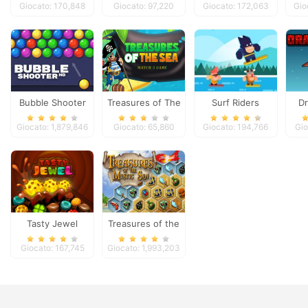
Giocato: 170,848
Giocato: 97,220
Giocato: 172,063
Gio
Bubble Shooter
Treasures of The
Surf Riders
D
Sea
Giocato: 1,879,846
Giocato: 65,860
Giocato: 194,766
Gio
Tasty Jewel
Treasures of the
Mystic Sea
Giocato: 167,745
Giocato: 1,993,203