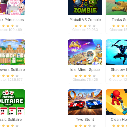
ok Princesses
Pinball VS Zombie
Tanks S
ck To Basics
cato: 100,469
Giocato: 20,933
Giocato: 1
owers Solitaire
Idle Miner Space
Shadow N
Rush
Reven
ato: 1,235,677
Giocato: 75,425
Giocato: 1
ssic Solitaire
Two Stunt
Clean Ho
Deluxe
Supercars
Clearing tr