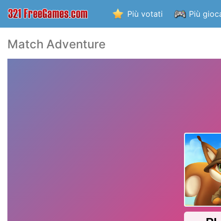
Più votati
Più gioc
Match Adventure