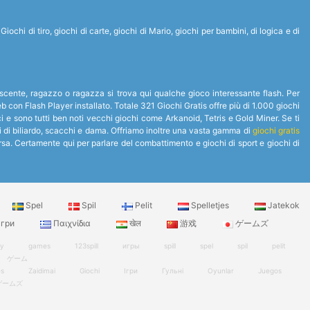
chi di tiro, giochi di carte, giochi di Mario, giochi per bambini, di logica e di
olescente, ragazzo o ragazza si trova qui qualche gioco interessante flash. Per
 con Flash Player installato. Totale 321 Giochi Gratis offre più di 1.000 giochi
ci e sono tutti ben noti vecchi giochi come Arkanoid, Tetris e Gold Miner. Se ti
ari di biliardo, scacchi e dama. Offriamo inoltre una vasta gamma di
giochi gratis
corsa. Certamente qui per parlare del combattimento e giochi di sport e giochi di
Spel
Spil
Pelit
Spelletjes
Jatekok
гри
Παιχνίδια
खेल
游戏
ゲームズ
ry
games
123spill
игры
spill
spel
spil
pelit
ゲーム
es
Zaidimai
Giochi
Ігри
Гульні
Oyunlar
Juegos
ゲームズ