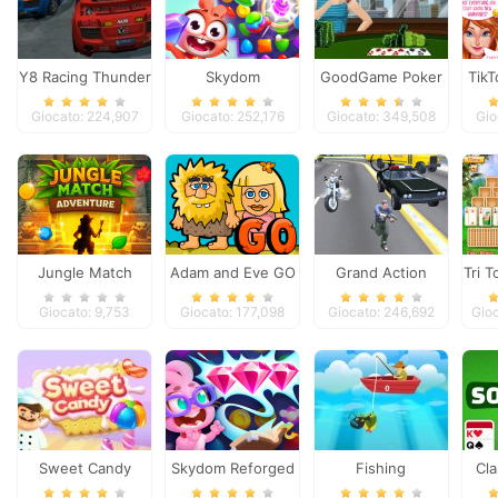
Y8 Racing Thunder
Skydom
GoodGame Poker
TikT
Ba
Giocato: 224,907
Giocato: 252,176
Giocato: 349,508
Gio
Jungle Match
Adam and Eve GO
Grand Action
Tri T
Adventures
Crime: New York
Giocato: 9,753
Giocato: 177,098
Giocato: 246,692
Gioc
Car Gang
Sweet Candy
Skydom Reforged
Fishing
Cla