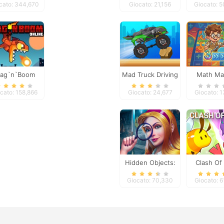
cato: 344,670
Giocato: 21,156
Giocato: 
dirt
rag`n`Boom
Mad Truck Driving
Math Ma
cato: 158,866
Giocato: 24,677
Giocato: 
Hidden Objects:
Clash Of
Brain Teaser
Giocato: 70,330
Giocato: 