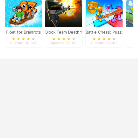
Float for Brainrots
Block Team Deathmatch
Battle Chess: Puzzle
Giocato: 10,632
Giocato: 57,352
Giocato: 66,182
Gio