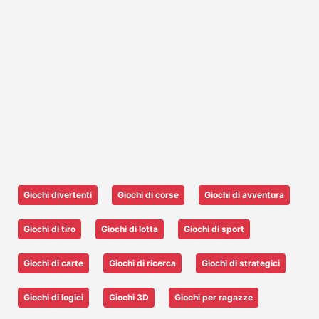
Giochi divertenti
Giochi di corse
Giochi di avventura
Giochi di tiro
Giochi di lotta
Giochi di sport
Giochi di carte
Giochi di ricerca
Giochi di strategici
Giochi di logici
Giochi 3D
Giochi per ragazze