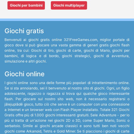
Giochi per bambini
Giochi multiplayer
Giochi gratis
Benvenuti ai giochi gratis online 321FreeGames.com, miglior portale di
gioco dove si può giocare una vasta gamma di generi gratis giochi flash
online, tra cui: Giochi di tiro, giochi di carte, giochi di Mario, giochi per
bambini, di logica e di bordo, giochi strategici, giochi di avventura,
simulazione e altri giochi.
Giochi online
I giochi online sono una delle forme più popolari di intrattenimento online.
Se si sta annoiando, sei il benvenuto al nostro sito di giochi. Ogni, un figlio
adolescente, ragazzo o ragazza si trova qui qualche gioco interessante
flash. Per giocare sul nostro sito web, non è necessario registrarsi o
jālejuplādē gioco, tutto ciò che serve è un computer con una connessione
a Internet e un browser web con Flash Player installato. Totale 321 Giochi
Gratis offre più di 1.000 giochi interessanti gratuiti. Sele Adventure - per lo
più si tratta di un'azione nei giochi 2D o 3D, come Super Mario, Sonic o
serbatoio. Simile ai giochi arcade classici e sono tutti ben noti vecchi
giochi come Arkanoid, Tetris e Gold Miner. Se ti piacciono i giochi di carte