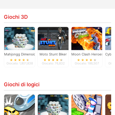
Giochi 3D
Mahjongg Dimensions
Moto Stunt Biker
Moon Clash Heroes
Cyber
Giocato: 1,801,838
Giocato: 76,832
Giocato: 186,507
Gioc
Giochi di logici