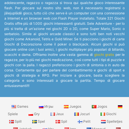
adolescente, ragazzo o ragazza si trova qui qualche gioco interessante
flash. Per giocare sul nostro sito web, non è necessario registrarsi o
jālejuplādē gioco, tutto ciò che serve è un computer con una connessione
a Internet e un browser web con Flash Player installato. Totale 321 Giochi
Gratis offre più di 1.000 giochi interessanti gratuiti. Sele Adventure - per lo
più si tratta di un'azione nei giochi 2D o 3D, come Super Mario, Sonic o
serbatoio. Simile ai giochi arcade classici e sono tutti ben noti vecchi
giochi come Arkanoid, Tetris e Gold Miner. Se ti piacciono i giochi di carte
Giochi di Decorazione come il poker o blackjack. Alcuni giochi si può
giocare online con i tuoi amici, i giochi multiplayer più popolari di biliardo,
scacchi e dama. Offriamo inoltre una vasta gamma di
giochi gratis
per le
ragazze, per lo più nei giochi medicazione, così come tutti i tipi di puzzle e
giochi con la palla. I ragazzi preferiscono i giochi di sintonia o in auto da
corsa. Certamente qui per parlare del combattimento e giochi di sport e
giochi di strategia e RPG. Per iniziare a giocare, basta scegliere la
categoria e sono interessati a giocare la partita. Tempo di giocare
entusiasmanti!!!
Games
Игры
Juegos
Jogos
Spiele
Gry
Jeux
Jocuri
Giochi
Spill
Spel
Spil
Pelit
Spelletjes
Jatekok
Hry
Igre
Mangud