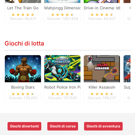
Let The Train Go
Mahjongg Dimensions
Drive-in Cinema: Idle Game
Ch
Giocato: 68,431
Giocato: 1,801,838
Giocato: 49,307
Gioc
Giochi di lotta
Boxing Stars
Robot Police Iron Panther
Killer Assassin
Super
Giocato: 126,202
Giocato: 157,029
Giocato: 198,237
Gioc
Giochi divertenti
Giochi di corse
Giochi di avventura