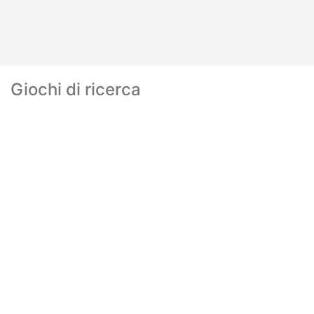
Giochi di ricerca