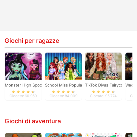
Giochi per ragazze
Monster High Spooky Fashion
School Miss Popularity
TikTok Divas Fairycore
Wedne
Giocato: 60,950
Giocato: 84,009
Giocato: 95,774
Gio
Giochi di avventura