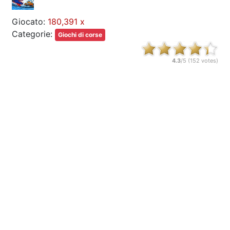
Giocato:
180,391 x
Categorie:
Giochi di corse
4.3
/5 (
152
votes)