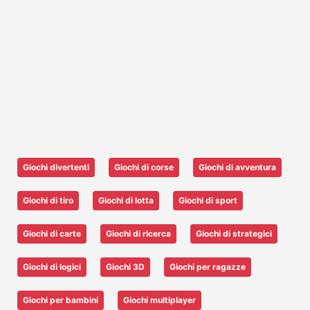
Giochi divertenti
Giochi di corse
Giochi di avventura
Giochi di tiro
Giochi di lotta
Giochi di sport
Giochi di carte
Giochi di ricerca
Giochi di strategici
Giochi di logici
Giochi 3D
Giochi per ragazze
Giochi per bambini
Giochi multiplayer