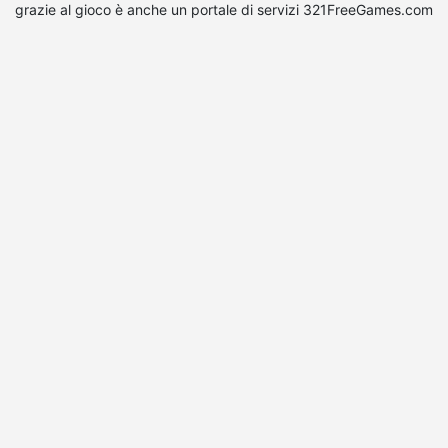
grazie al gioco è anche un portale di servizi 321FreeGames.com