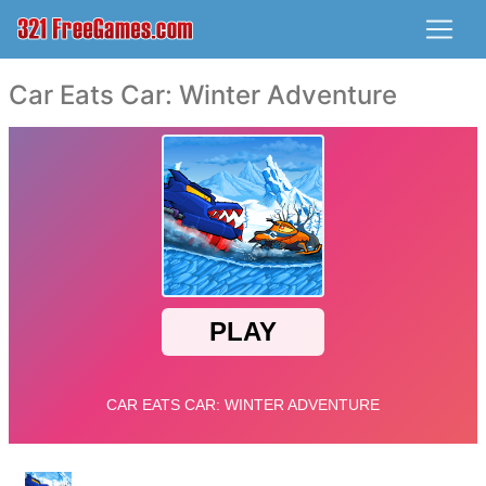
Car Eats Car: Winter Adventure