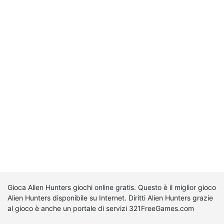
Gioca Alien Hunters giochi online gratis. Questo è il miglior gioco
Alien Hunters disponibile su Internet. Diritti Alien Hunters grazie
al gioco è anche un portale di servizi 321FreeGames.com