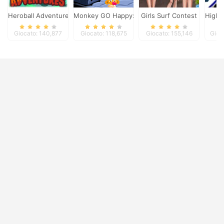
Heroball Adventures
Monkey GO Happy: Stage 2
Girls Surf Contest
Highw
Giocato: 140,877
Giocato: 118,675
Giocato: 155,146
Gioc