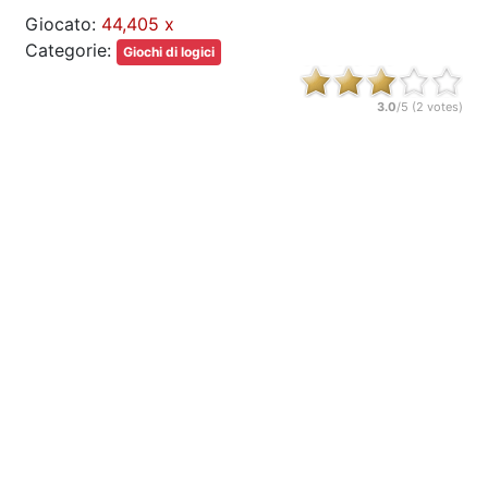
Giocato:
44,405 x
Categorie:
Giochi di logici
3.0
/5 (
2
votes)