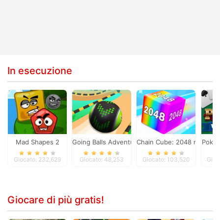
In esecuzione
Mad Shapes 2
Going Balls Adventure 2
Chain Cube: 2048 merge
Poker
Giocato: 232,629
Giocato: 48,253
Giocato: 103,520
Gioc
Giocare di più gratis!