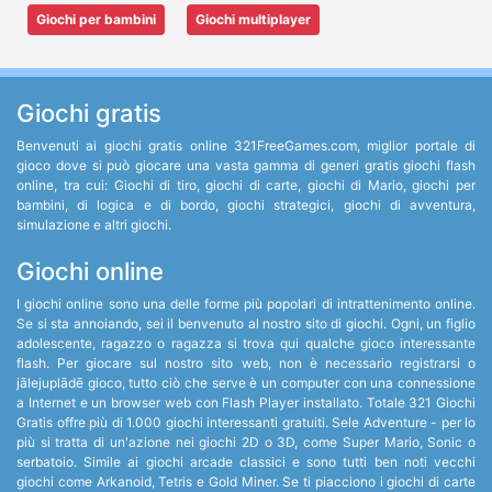
Giochi per bambini
Giochi multiplayer
Giochi gratis
Benvenuti ai giochi gratis online 321FreeGames.com, miglior portale di
gioco dove si può giocare una vasta gamma di generi gratis giochi flash
online, tra cui: Giochi di tiro, giochi di carte, giochi di Mario, giochi per
bambini, di logica e di bordo, giochi strategici, giochi di avventura,
simulazione e altri giochi.
Giochi online
I giochi online sono una delle forme più popolari di intrattenimento online.
Se si sta annoiando, sei il benvenuto al nostro sito di giochi. Ogni, un figlio
adolescente, ragazzo o ragazza si trova qui qualche gioco interessante
flash. Per giocare sul nostro sito web, non è necessario registrarsi o
jālejuplādē gioco, tutto ciò che serve è un computer con una connessione
a Internet e un browser web con Flash Player installato. Totale 321 Giochi
Gratis offre più di 1.000 giochi interessanti gratuiti. Sele Adventure - per lo
più si tratta di un'azione nei giochi 2D o 3D, come Super Mario, Sonic o
serbatoio. Simile ai giochi arcade classici e sono tutti ben noti vecchi
giochi come Arkanoid, Tetris e Gold Miner. Se ti piacciono i giochi di carte