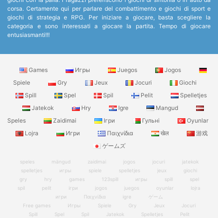
corsa. Certamente qui per parlare del combattimento e giochi di sport e
giochi di strategia e RPG. Per iniziare a giocare, basta scegliere la
categoria e sono interessati a giocare la partita. Tempo di giocare
entusiasmanti!!!
Games
Игры
Juegos
Jogos
Spiele
Gry
Jeux
Jocuri
Giochi
Spill
Spel
Spil
Pelit
Spelletjes
Jatekok
Hry
Igre
Mangud
Speles
Zaidimai
Ігри
Гульні
Oyunlar
Lojra
Игри
Παιχνίδια
खेल
游戏
ゲームズ
speles
mängud
zaidimai
jogos
jocuri
jatekok
spelletjes
игры
spiele
spelletjes
jeux
giochi
gry
hry
games
123spill
игры
spill
spel
spil
pelit
ігри
jogos
juegos
oyunlar
lojra
игри
Παιχνίδια
igre
ゲーム
Free games
Игры
Spiele
Gry
Jeux
Jocuri
Spill
Spel
Spil
Jatekok
Spelletjes
Pelit