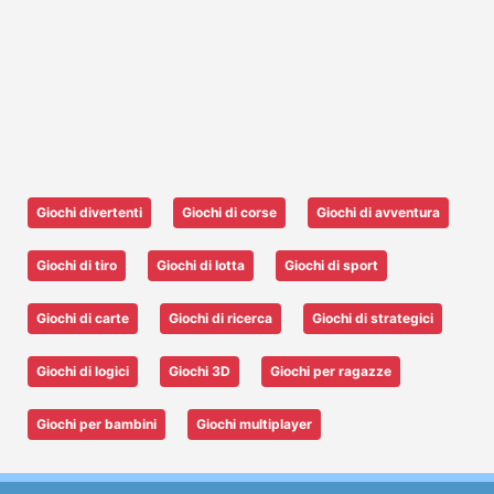
Giochi divertenti
Giochi di corse
Giochi di avventura
Giochi di tiro
Giochi di lotta
Giochi di sport
Giochi di carte
Giochi di ricerca
Giochi di strategici
Giochi di logici
Giochi 3D
Giochi per ragazze
Giochi per bambini
Giochi multiplayer