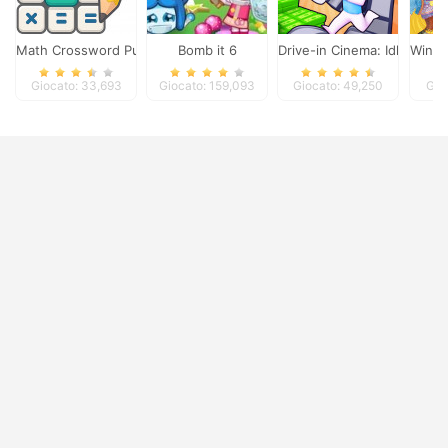
Math Crossword Puzzle - Genius Edition
Bomb it 6
Drive-in Cinema: Idle Game
Winx 
Giocato: 33,693
Giocato: 159,093
Giocato: 49,250
Gio