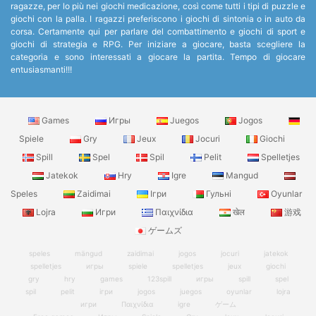
ragazze, per lo più nei giochi medicazione, così come tutti i tipi di puzzle e
giochi con la palla. I ragazzi preferiscono i giochi di sintonia o in auto da
corsa. Certamente qui per parlare del combattimento e giochi di sport e
giochi di strategia e RPG. Per iniziare a giocare, basta scegliere la
categoria e sono interessati a giocare la partita. Tempo di giocare
entusiasmanti!!!
Games
Игры
Juegos
Jogos
Spiele
Gry
Jeux
Jocuri
Giochi
Spill
Spel
Spil
Pelit
Spelletjes
Jatekok
Hry
Igre
Mangud
Speles
Zaidimai
Ігри
Гульні
Oyunlar
Lojra
Игри
Παιχνίδια
खेल
游戏
ゲームズ
speles
mängud
zaidimai
jogos
jocuri
jatekok
spelletjes
игры
spiele
spelletjes
jeux
giochi
gry
hry
games
123spill
игры
spill
spel
spil
pelit
ігри
jogos
juegos
oyunlar
lojra
игри
Παιχνίδια
igre
ゲーム