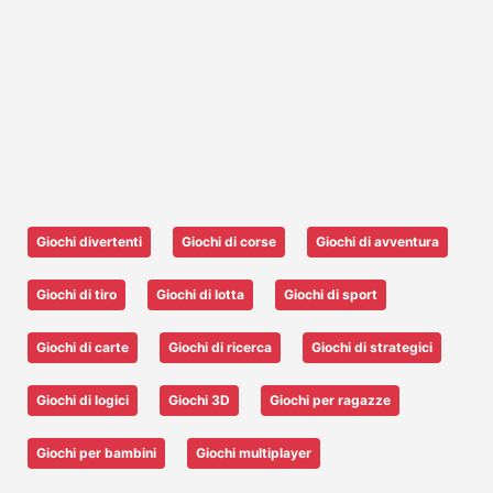
Giochi divertenti
Giochi di corse
Giochi di avventura
Giochi di tiro
Giochi di lotta
Giochi di sport
Giochi di carte
Giochi di ricerca
Giochi di strategici
Giochi di logici
Giochi 3D
Giochi per ragazze
Giochi per bambini
Giochi multiplayer