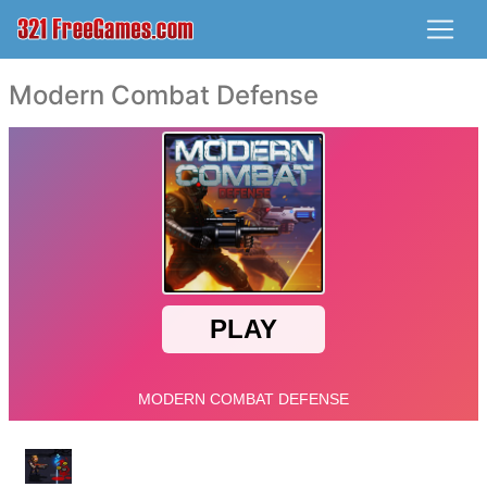
Modern Combat Defense