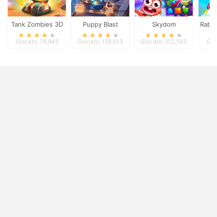
Tank Zombies 3D
Puppy Blast
Skydom
Rabbi
Giocato: 78,945
Giocato: 158,513
Giocato: 252,563
Gio