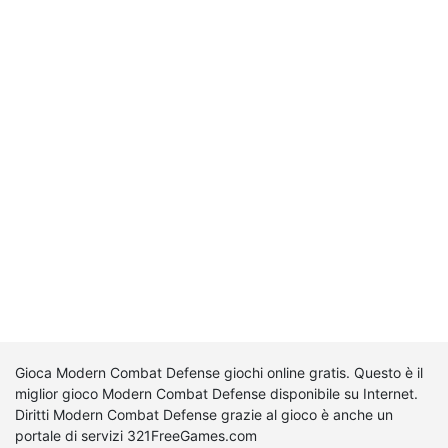
Gioca Modern Combat Defense giochi online gratis. Questo è il
miglior gioco Modern Combat Defense disponibile su Internet.
Diritti Modern Combat Defense grazie al gioco è anche un
portale di servizi 321FreeGames.com