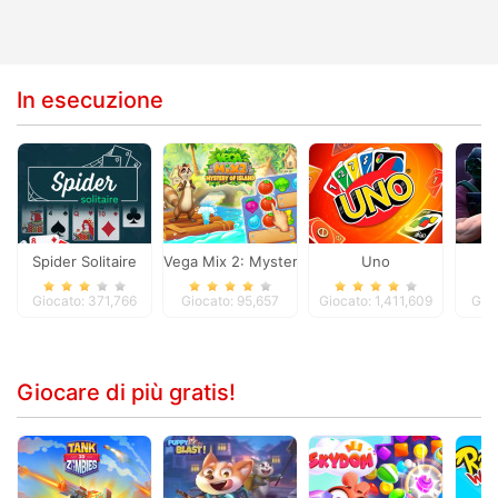
In esecuzione
Spider Solitaire
Vega Mix 2: Mystery of Island
Uno
S
Giocato: 371,766
Giocato: 95,657
Giocato: 1,411,609
Gioc
Giocare di più gratis!