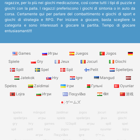
ragazze, per lo più nei giochi medicazione, così come tutti i tipi di puzzle e
giochi con la palla. I ragazzi preferiscono i giochi di sintonia o in auto da
corsa. Certamente qui per parlare del combattimento e giochi di sport e
giochi di strategia e RPG. Per iniziare a giocare, basta scegliere la
categoria e sono interessati a giocare la partita. Tempo di giocare
entusiasmanti!!!
Games
Игры
Juegos
Jogos
Spiele
Gry
Jeux
Jocuri
Giochi
Spill
Spel
Spil
Pelit
Spelletjes
Jatekok
Hry
Igre
Mangud
Speles
Zaidimai
Ігри
Гульні
Oyunlar
Lojra
Игри
Παιχνίδια
खेल
游戏
ゲームズ
speles
mängud
zaidimai
jogos
jocuri
jatekok
spelletjes
игры
spiele
spelletjes
jeux
giochi
gry
hry
games
123spill
игры
spill
spel
spil
pelit
ігри
jogos
juegos
oyunlar
lojra
игри
Παιχνίδια
igre
ゲーム