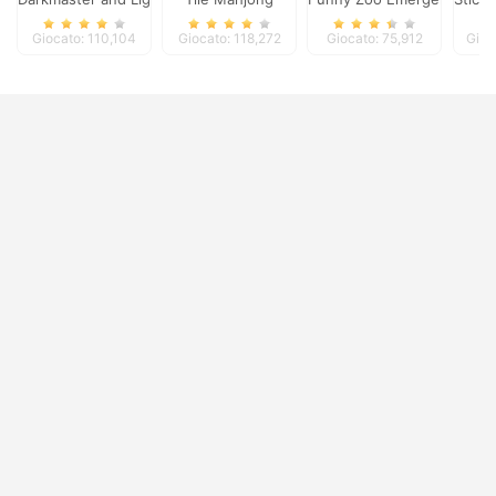
Giocato: 110,104
Giocato: 118,272
Giocato: 75,912
Gioc