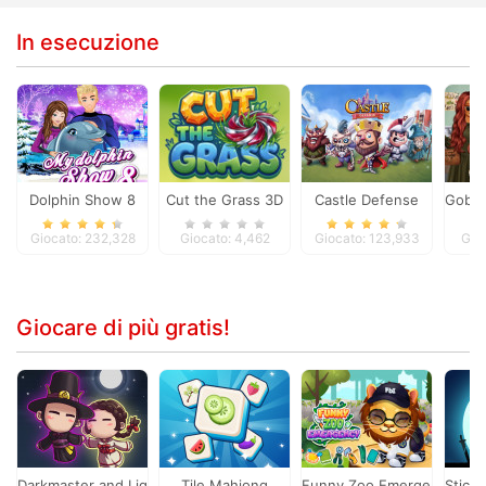
In esecuzione
Dolphin Show 8
Cut the Grass 3D
Castle Defense
Gobli
Giocato: 232,328
Giocato: 4,462
Giocato: 123,933
Gio
Giocare di più gratis!
Darkmaster and Lightmaiden
Tile Mahjong
Funny Zoo Emergency
Stick