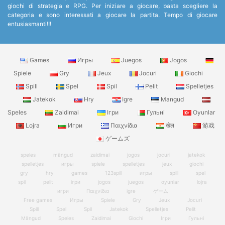
giochi di strategia e RPG. Per iniziare a giocare, basta scegliere la
categoria e sono interessati a giocare la partita. Tempo di giocare
entusiasmanti!!!
Games
Игры
Juegos
Jogos
Spiele
Gry
Jeux
Jocuri
Giochi
Spill
Spel
Spil
Pelit
Spelletjes
Jatekok
Hry
Igre
Mangud
Speles
Zaidimai
Ігри
Гульні
Oyunlar
Lojra
Игри
Παιχνίδια
खेल
游戏
ゲームズ
speles
mängud
zaidimai
jogos
jocuri
jatekok
spelletjes
игры
spiele
spelletjes
jeux
giochi
gry
hry
games
123spill
игры
spill
spel
spil
pelit
ігри
jogos
juegos
oyunlar
lojra
игри
Παιχνίδια
igre
ゲーム
Free games
Игры
Spiele
Gry
Jeux
Jocuri
Spill
Spel
Spil
Jatekok
Spelletjes
Pelit
Mängud
Speles
Zaidimai
Giochi
Ігри
Гульні