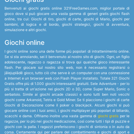
Benvenuti ai giochi gratis online 321FreeGames.com, miglior portale di
gioco dove si può giocare una vasta gamma di generi gratis giochi flash
online, tra cui: Giochi di tiro, giochi di carte, giochi di Mario, giochi per
bambini, di logica e di bordo, giochi strategici, giochi di avventura,
simulazione e altri giochi.
Giochi online
I giochi online sono una delle forme più popolari di intrattenimento online.
Se si sta annoiando, sei il benvenuto al nostro sito di giochi. Ogni, un figlio
adolescente, ragazzo o ragazza si trova qui qualche gioco interessante
flash. Per giocare sul nostro sito web, non è necessario registrarsi o
jālejuplādē gioco, tutto ciò che serve è un computer con una connessione
a Internet e un browser web con Flash Player installato. Totale 321 Giochi
Gratis offre più di 1.000 giochi interessanti gratuiti. Sele Adventure - per lo
più si tratta di un'azione nei giochi 2D o 3D, come Super Mario, Sonic o
serbatoio. Simile ai giochi arcade classici e sono tutti ben noti vecchi
giochi come Arkanoid, Tetris e Gold Miner. Se ti piacciono i giochi di carte
Giochi di Decorazione come il poker o blackjack. Alcuni giochi si può
giocare online con i tuoi amici, i giochi multiplayer più popolari di biliardo,
scacchi e dama. Offriamo inoltre una vasta gamma di
giochi gratis
per le
ragazze, per lo più nei giochi medicazione, così come tutti i tipi di puzzle e
giochi con la palla. I ragazzi preferiscono i giochi di sintonia o in auto da
corsa. Certamente qui per parlare del combattimento e giochi di sport e