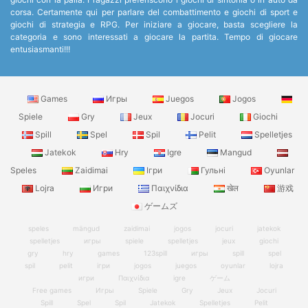
corsa. Certamente qui per parlare del combattimento e giochi di sport e
giochi di strategia e RPG. Per iniziare a giocare, basta scegliere la
categoria e sono interessati a giocare la partita. Tempo di giocare
entusiasmanti!!!
Games
Игры
Juegos
Jogos
Spiele
Gry
Jeux
Jocuri
Giochi
Spill
Spel
Spil
Pelit
Spelletjes
Jatekok
Hry
Igre
Mangud
Speles
Zaidimai
Ігри
Гульні
Oyunlar
Lojra
Игри
Παιχνίδια
खेल
游戏
ゲームズ
speles
mängud
zaidimai
jogos
jocuri
jatekok
spelletjes
игры
spiele
spelletjes
jeux
giochi
gry
hry
games
123spill
игры
spill
spel
spil
pelit
ігри
jogos
juegos
oyunlar
lojra
игри
Παιχνίδια
igre
ゲーム
Free games
Игры
Spiele
Gry
Jeux
Jocuri
Spill
Spel
Spil
Jatekok
Spelletjes
Pelit