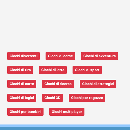
Giochi divertenti
Giochi di corse
Giochi di avventura
Giochi di tiro
Giochi di lotta
Giochi di sport
Giochi di carte
Giochi di ricerca
Giochi di strategici
Giochi di logici
Giochi 3D
Giochi per ragazze
Giochi per bambini
Giochi multiplayer