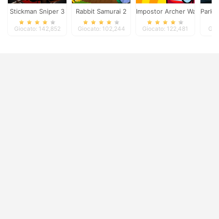
Stickman Sniper 3
Rabbit Samurai 2
Impostor Archer War
Parkin
Giocato: 142,852
Giocato: 102,244
Giocato: 122,481
Gio