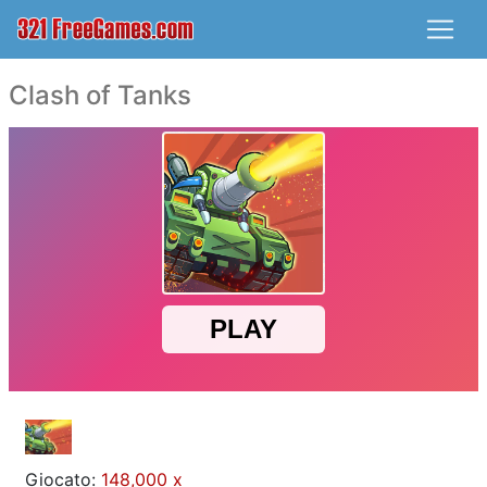
Clash of Tanks
Giocato:
148,000 x