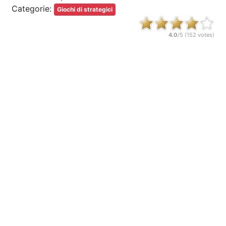
Categorie:
Giochi di strategici
4.0
/5 (
152
votes)